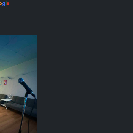
o
g
l
e