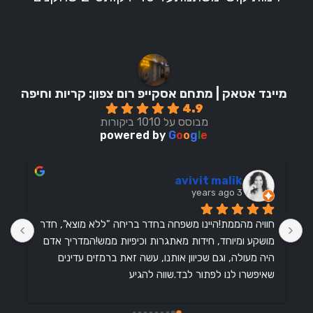
מיינד אטאק | מתחם אסקייפ רום צפון: קריות וחיפה
4.9
מבוסס על 1010 ביקורות
powered by
G
o
o
g
l
e
avivit malik
3 years ago
חדר ברמת קושי שקלעה בול למשפחה בת חמש נפשות עם 
חוויה מהממת!היינו משפחה בחדר בריחה "ללא מוצא", חדר 
ילדים בגילאי9,11,14.חדר בנוי חכם עם אתגרים חכמים אך 
מושקע ומיוחד, חידות מאתגרות וכיפיות ממש!המדריך אדם 
היה מעולה, וגם שכיוון אותנו, עשה זאת ברמזים עדינים 
שאיפשרו לנו לפתור לבד.שווה להגיע