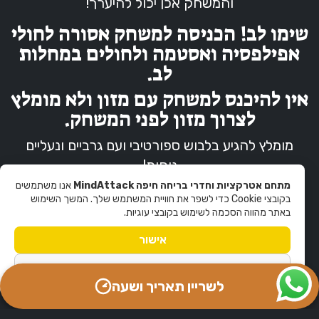
והמשחק אכן יכול להיערך!
שימו לב! הכניסה למשחק אסורה לחולי
אפילפסיה ואסטמה ולחולים במחלות
לב.
אין להיכנס למשחק עם מזון ולא מומלץ
לצרוך מזון לפני המשחק.
מומלץ להגיע בלבוש ספורטיבי ועם גרביים ונעליים
נוחות!
מתחם אטרקציות וחדרי בריחה חיפה MindAttack
אנו משתמשים
פיזיות
בקובצי Cookie כדי לשפר את חוויית המשתמש שלך. המשך השימוש
באתר מהווה הסכמה לשימוש בקובצי עוגיות.
המשחק אינו נגיש בהתאם לתקנון
(עיוורי צבעים, מוגבלי תנועה, כבדי
אישור
שמיעה, חולי אפילפסיה ומחלות
מדיניות הפרטיות
מסכנות חיים) . הכניסה אסורה בהחלט
לשריין תאריך ושעה
לחולים במחלות לב! המשחק מצריך